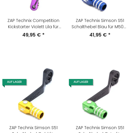
ZAP Technix Competition
ZAP Technix Simson S51
Kickstarter Violett Lila für
Schalthebel Blau für M500-
Simson S51 , S70 , S53 , S83
700
49,95 €
*
41,95 €
*
AUF LAGER
AUF LAGER
ZAP Technix Simson S51
ZAP Technix Simson S51