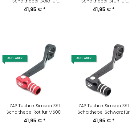
Schalthebel Gold für
Schalthebel Grün für
M500-700
M500-700
41,95 €
*
41,95 €
*
AUF LAGER
AUF LAGER
ZAP Technix Simson S51
ZAP Technix Simson S51
Schalthebel Rot für M500-
Schalthebel Schwarz für
700
M500-700
41,95 €
*
41,95 €
*