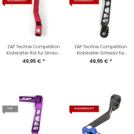
AUSVERKAUFT
AUSVERKAUFT
ZAP Technix Competition
ZAP Technix Competition
Kickstarter Rot für Simson
Kickstarter Schwarz für
S51 , S70 , S53 , S83
Simson S51 , S70 , S53 , S83
49,95 €
*
49,95 €
*
TOP
AUSVERKAUFT