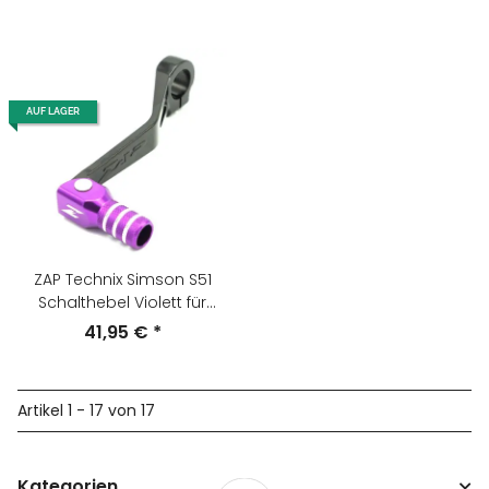
AUF LAGER
ZAP Technix Simson S51
Schalthebel Violett für
M500-700
41,95 €
*
Artikel 1 - 17 von 17
Kategorien