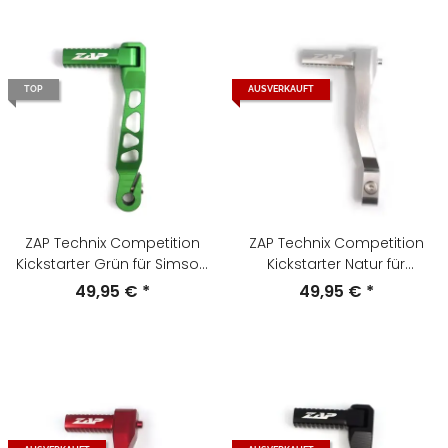
TOP
AUSVERKAUFT
ZAP Technix Competition
ZAP Technix Competition
Kickstarter Grün für Simson
Kickstarter Natur für
S51 , S70 , S53 , S83
Simson S51 , S70 , S53 , S83
49,95 €
*
49,95 €
*