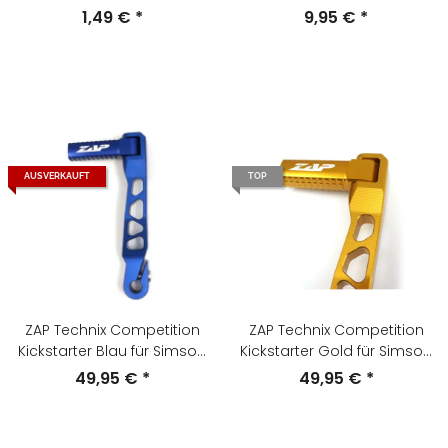
1,49 €
*
9,95 €
*
AUSVERKAUFT
TOP
ZAP Technix Competition
ZAP Technix Competition
Kickstarter Blau für Simson
Kickstarter Gold für Simson
S51 , S70 , S53 , S83
S51 , S70 , S53 , S83
49,95 €
*
49,95 €
*