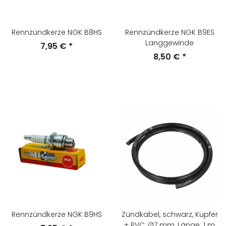
Rennzündkerze NGK B8HS
Rennzündkerze NGK B9ES
Langgewinde
7,95 €
*
8,50 €
*
Rennzündkerze NGK B9HS
Zündkabel, schwarz, Kupfer
+ PVC, Ø7 mm, Länge: 1 m