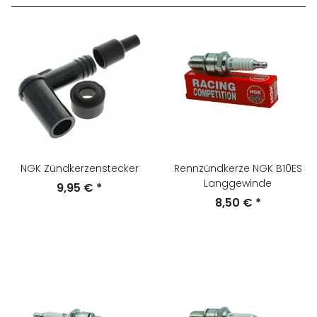
NGK Zündkerzenstecker
Rennzündkerze NGK B10ES
Langgewinde
9,95 €
*
8,50 €
*