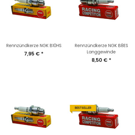
Rennzündkerze NGK B10HS
Rennzündkerze NGK B8ES
Langgewinde
7,95 €
*
8,50 €
*
BESTSELLER