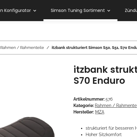
 Konfigurator
Simson Tuning Sortiment
Zündu
Rahmen / Rahmenteile
itzbank strukturiert Simson S50, S51, S70 End
itzbank struk
S70 Enduro
Artikelnummer:
576
Kategorie:
Rahmen / Rahmentei
Hersteller:
MZA
strukturiert
für besseren 
Hoher Sitzkomfort