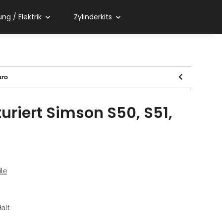
ng / Elektrik
Zylinderkits
uro
turiert Simson S50, S51,
le
Halt