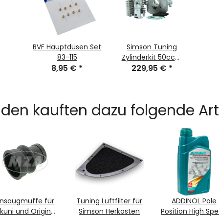
BVF Hauptdüsen Set
Simson Tuning
83-115
Zylinderkit 50ccm
8,95 €
*
229,95 €
Stage2
*
den kauften dazu folgende Arti
nsaugmuffe für
Tuning Luftfilter für
ADDINOL Pole
kuni und Original
Simson Herkasten
Position High Sp