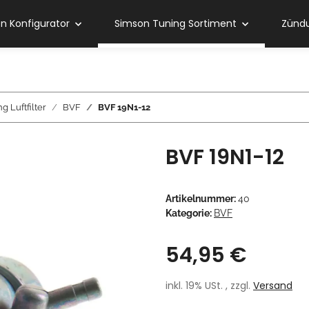
 Konfigurator
Simson Tuning Sortiment
Zündu
 Luftfilter
BVF
BVF 19N1-12
BVF 19N1-12
Artikelnummer:
40
Kategorie:
BVF
54,95 €
inkl. 19% USt. , zzgl.
Versand