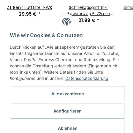
ZT Renn Luftfilter PWK
Schnellgasgriff Inkl.
Sims
29,95 €
*
Bowdenzug F. 22mm
21,99 €
Lenker
*
Wie wir Cookies & Co nutzen
Durch Klicken auf „Alle akzeptieren“ gestatten Sie den
Einsatz folgender Dienste auf unserer Website: YouTube,
Vimeo, PayPal Express Checkout und Ratenzahlung. Sie
können die Einstellung jederzeit ändern (Fingerabdruck-
Icon links unten). Weitere Details finden Sie unte
Informationen
Konfigurieren
und in unserer
Datenschutzerklärung
.
Gesetzliche Informationen
Alle akzeptieren
Konfigurieren
* Alle Preise inkl. gesetzlicher USt., zzgl.
Versand
Ablehnen