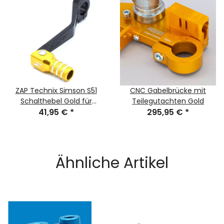
ZAP Technix Simson S51
CNC Gabelbrücke mit
Schalthebel Gold für
Teilegutachten Gold
M500-700
41,95 €
*
295,95 €
*
Ähnliche Artikel