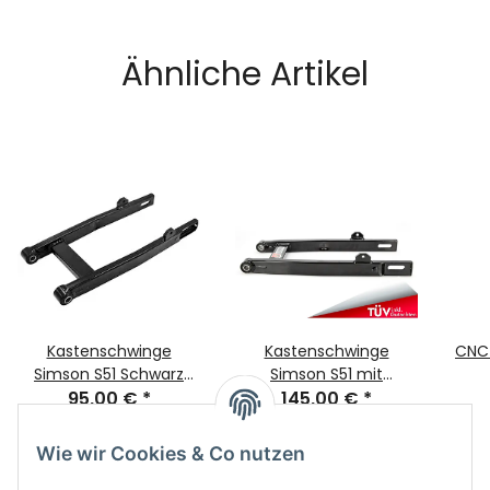
Ähnliche Artikel
Kastenschwinge
Kastenschwinge
CNC 
Simson S51 Schwarz
Simson S51 mit
Pulverbeschichtet
95,00 €
*
Teilegutachten
145,00 €
*
Wie wir Cookies & Co nutzen