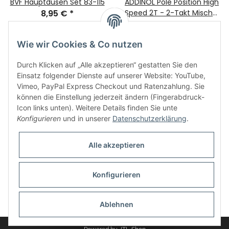
BVF Hauptdüsen Set 83-115
ADDINOL Pole Position High
8,95 €
*
Speed 2T - 2-Takt Mischöl
15,95 €
1L Flasche
*
15,95 € pro 1 l
Wie wir Cookies & Co nutzen
Durch Klicken auf „Alle akzeptieren“ gestatten Sie den
Einsatz folgender Dienste auf unserer Website: YouTube,
Vimeo, PayPal Express Checkout und Ratenzahlung. Sie
können die Einstellung jederzeit ändern (Fingerabdruck-
Icon links unten). Weitere Details finden Sie unte
Informationen
Konfigurieren
und in unserer
Datenschutzerklärung
.
Gesetzliche Informationen
Alle akzeptieren
Konfigurieren
* Alle Preise inkl. gesetzlicher USt., zzgl.
Versand
Ablehnen