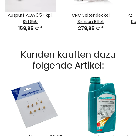
Auspuff AOA 3,5+ kpl.
CNC Seitendeckel
PZ-
S51 S50
Simson Billet
K
159,95 €
*
Kupplungsseitendeckel
279,95 €
*
HUB
PZ-Tuning
M
Kunden kauften dazu
folgende Artikel: