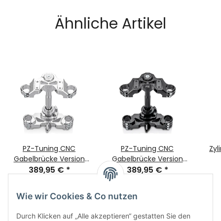
Ähnliche Artikel
PZ-Tuning CNC
PZ-Tuning CNC
Zyl
Gabelbrücke Version
Gabelbrücke Version
2025 | Silber | inkl.
389,95 €
*
2025 | Schwarz | inkl.
389,95 €
*
Teilegutachten für
Teilegutachten für
Simson S51, S70, S70 ,
Simson S51, S70, S70 ,
Wie wir Cookies & Co nutzen
S53, S83
S53, S83
Durch Klicken auf „Alle akzeptieren“ gestatten Sie den