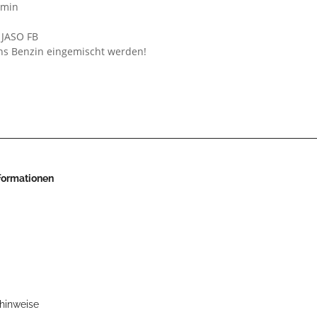
/min
 JASO FB
ns Benzin eingemischt werden!
nformationen
zhinweise