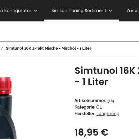
 Konfigurator
Simson Tuning Sortiment
Zündu
Simtunol 16K 2-Takt Mische - Mischöl - 1 Liter
Simtunol 16K 
- 1 Liter
Artikelnummer:
364
Kategorie:
ÖL
Hersteller:
Langtuning
18,95 €