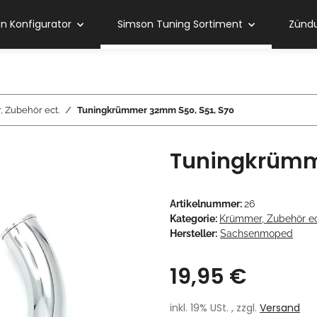
 Konfigurator
Simson Tuning Sortiment
Zündu
 Zubehör ect.
Tuningkrümmer 32mm S50, S51, S70
Tuningkrümm
Artikelnummer:
26
Kategorie:
Krümmer, Zubehör ec
Hersteller:
Sachsenmoped
19,95 €
inkl. 19% USt. , zzgl.
Versand