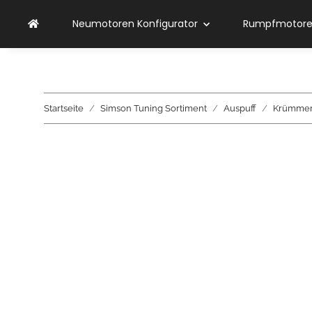
Neumotoren Konfigurator
Rumpfmotoren
Startseite
Simson Tuning Sortiment
Auspuff
Krümmer,