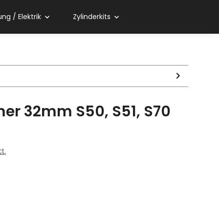
ng / Elektrik
Zylinderkits
er 32mm S50, S51, S70
t.