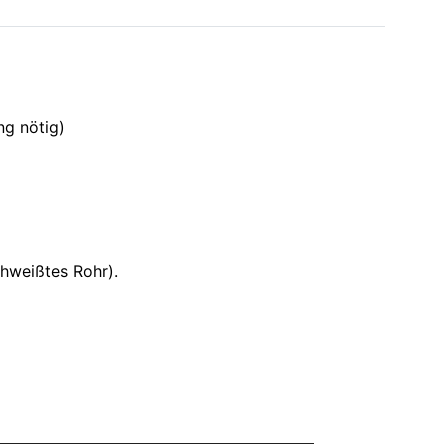
g nötig)
chweißtes Rohr).