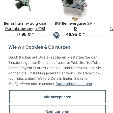
Benzinhahn extra große
BVF Rennvergaser 21N1-
Durchflussmenge KR51
12
Z
17,95 €
*
49,95 €
*
Wie wir Cookies & Co nutzen
Durch Klicken auf „Alle akzeptieren“ gestatten Sie den
Einsatz folgender Dienste auf unserer Website: YouTube,
Vimeo, PayPal Express Checkout und Ratenzahlung. Sie
können die Einstellung jederzeit ändern (Fingerabdruck-
Icon links unten). Weitere Details finden Sie unte
Informationen
Konfigurieren
und in unserer
Datenschutzerklärung
.
Gesetzliche Informationen
Alle akzeptieren
Konfigurieren