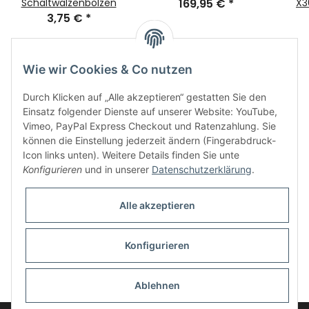
Schaltwalzenbolzen
169,95 €
*
X3
3,75 €
*
K
Wie wir Cookies & Co nutzen
Durch Klicken auf „Alle akzeptieren“ gestatten Sie den
Einsatz folgender Dienste auf unserer Website: YouTube,
Vimeo, PayPal Express Checkout und Ratenzahlung. Sie
können die Einstellung jederzeit ändern (Fingerabdruck-
Icon links unten). Weitere Details finden Sie unte
Informationen
Konfigurieren
und in unserer
Datenschutzerklärung
.
Gesetzliche Informationen
Alle akzeptieren
Konfigurieren
* Alle Preise inkl. gesetzlicher USt., zzgl.
Versand
Ablehnen