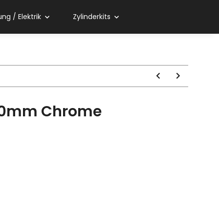
ng / Elektrik
Zylinderkits
40mm Chrome