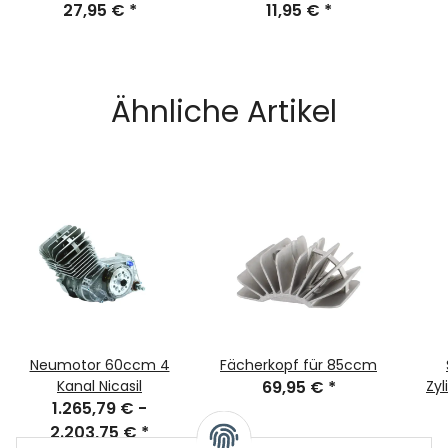
27,95 €
S50 KR51/1
*
FPM, braun - M500-
11,95 €
*
S
M700
Ähnliche Artikel
Neumotor 60ccm 4
Fächerkopf für 85ccm
Kanal Nicasil
69,95 €
*
Zyl
1.265,79 € -
2.203,75 €
*