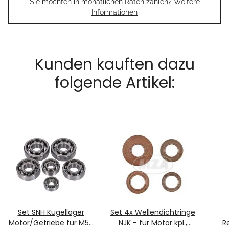
Sie möchten in monatlichen Raten zahlen?
Weitere
Informationen
Kunden kauften dazu
folgende Artikel:
Set SNH Kugellager
Set 4x Wellendichtringe
Motor/Getriebe für M53
NJK - für Motor kpl.,
R